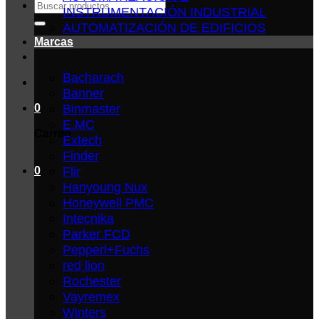
Buscar
INSTRUMENTACIÓN INDUSTRIAL
por:
AUTOMATIZACIÓN DE EDIFICIOS
Marcas
Bacharach
Banner
Binmaster
0
E.MC
Carrito
Extech
Finder
Flir
0
Hanyoung Nux
Honeywell PMC
Intecnika
Parker FCD
Pepperl+Fuchs
red lion
Rochester
Vayremex
Winters