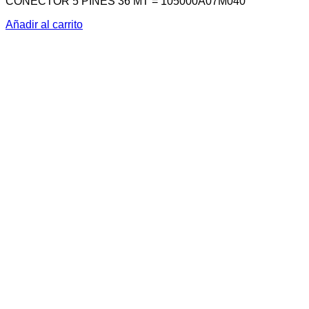
CONECTOR 5 PINES 36 MT = 105000A07M040
Añadir al carrito