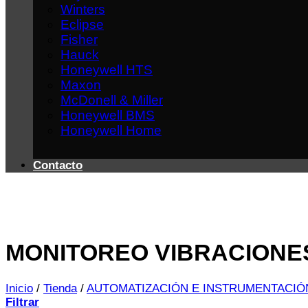
Winters
Eclipse
Fisher
Hauck
Honeywell HTS
Maxon
McDonell & Miller
Honeywell BMS
Honeywell Home
Contacto
MONITOREO VIBRACIONE
Inicio
/
Tienda
/
AUTOMATIZACIÓN E INSTRUMENTACIÓ
Filtrar