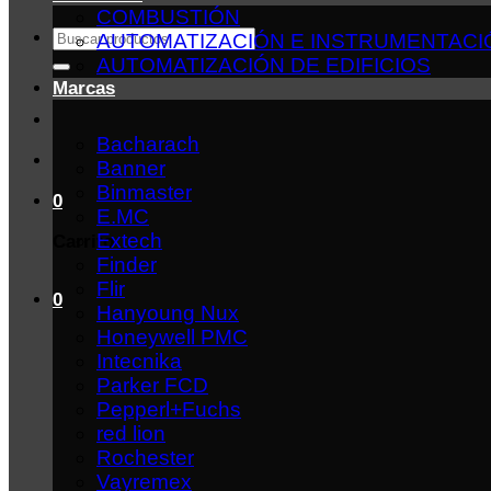
COMBUSTIÓN
Buscar
AUTOMATIZACIÓN E INSTRUMENTACI
por:
AUTOMATIZACIÓN DE EDIFICIOS
Marcas
Bacharach
Banner
Binmaster
0
E.MC
Extech
Carrito
Finder
Flir
0
Hanyoung Nux
Honeywell PMC
Intecnika
Parker FCD
Pepperl+Fuchs
red lion
Rochester
Vayremex