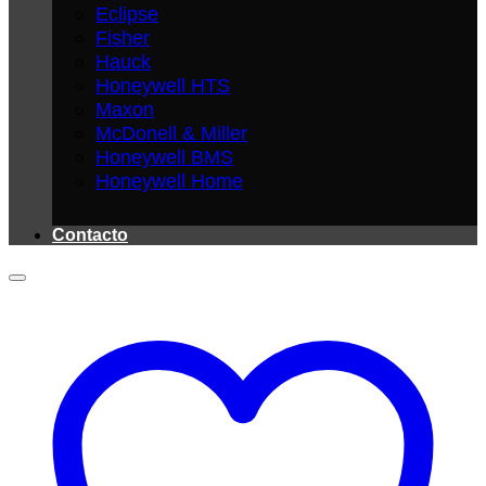
Eclipse
Fisher
Hauck
Honeywell HTS
Maxon
McDonell & Miller
Honeywell BMS
Honeywell Home
Contacto