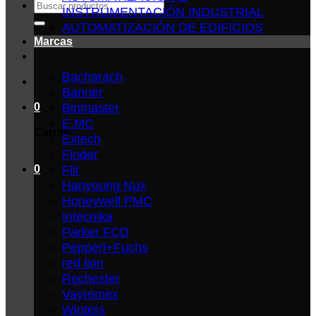
Buscar
INSTRUMENTACIÓN INDUSTRIAL
por:
AUTOMATIZACIÓN DE EDIFICIOS
Marcas
Bacharach
Banner
Binmaster
0
E.MC
Carrito
Extech
Finder
Flir
0
Hanyoung Nux
Honeywell PMC
Intecnika
Parker FCD
Pepperl+Fuchs
red lion
Rochester
Vayremex
Winters