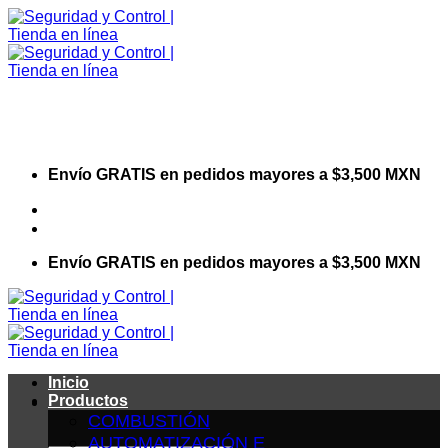
Saltar
al
contenido
Envío GRATIS en pedidos mayores a $3,500 MXN
Visita nuestro sitio web corporativo
Envío GRATIS en pedidos mayores a $3,500 MXN
Inicio
Productos
COMBUSTIÓN
AUTOMATIZACIÓN E