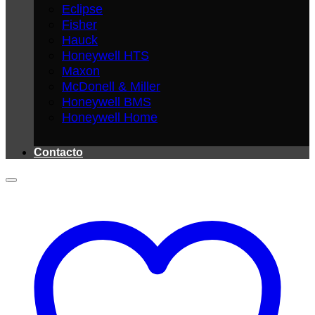
Eclipse
Fisher
Hauck
Honeywell HTS
Maxon
McDonell & Miller
Honeywell BMS
Honeywell Home
Contacto