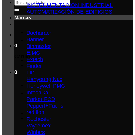
Buscar
INSTRUMENTACIÓN INDUSTRIAL
por:
AUTOMATIZACIÓN DE EDIFICIOS
Marcas
Bacharach
Banner
Binmaster
0
E.MC
Carrito
Extech
Finder
Flir
0
Hanyoung Nux
Honeywell PMC
Intecnika
Parker FCD
Pepperl+Fuchs
red lion
Rochester
Vayremex
Winters