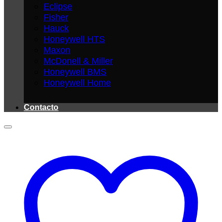
Eclipse
Fisher
Hauck
Honeywell HTS
Maxon
McDonell & Miller
Honeywell BMS
Honeywell Home
Contacto