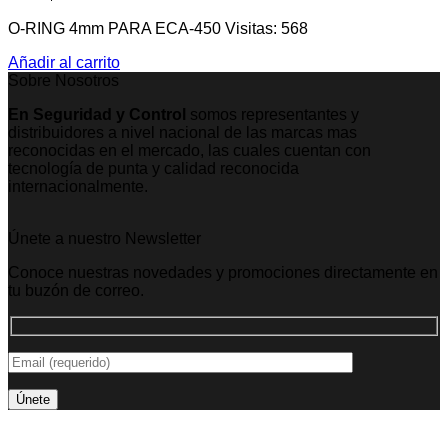
O-RING 4mm PARA ECA-450 Visitas: 568
Añadir al carrito
Sobre Nosotros
En Seguridad y Control
somos representantes y
distribuidores a nivel nacional de las marcas mas
reconocidas en el mercado, las cuales cuentan con
tecnología de punta y calidad reconocida
internacionalmente.
Únete a nuestro Newsletter
Conoce nuestras novedades y promociones directamente en
tu buzón de correo.