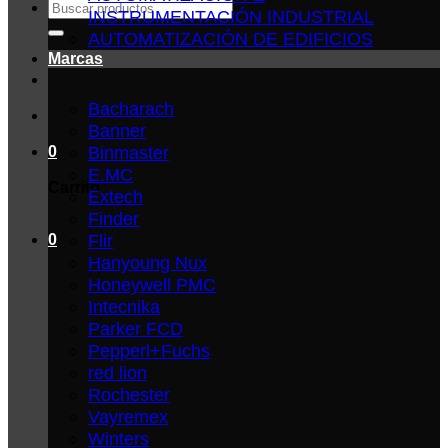
Buscar
INSTRUMENTACIÓN INDUSTRIAL
por:
AUTOMATIZACIÓN DE EDIFICIOS
Marcas
Bacharach
Banner
Binmaster
0
E.MC
Carrito
Extech
Finder
Flir
0
Hanyoung Nux
Honeywell PMC
Intecnika
Parker FCD
Pepperl+Fuchs
red lion
Rochester
Vayremex
Winters