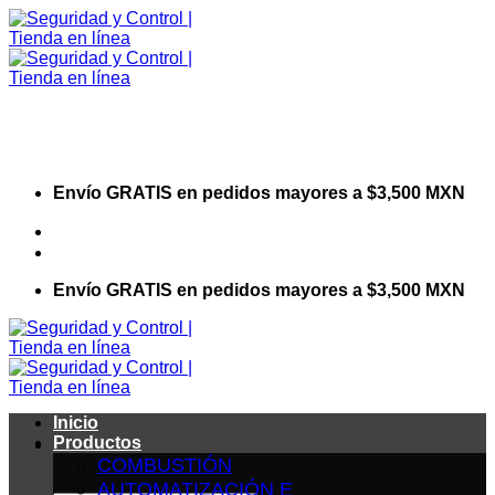
Saltar
al
contenido
Envío GRATIS en pedidos mayores a $3,500 MXN
Visita nuestro sitio web corporativo
Envío GRATIS en pedidos mayores a $3,500 MXN
Inicio
Productos
COMBUSTIÓN
AUTOMATIZACIÓN E