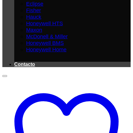
Eclipse
Fisher
Hauck
Honeywell HTS
Maxon
McDonell & Miller
Honeywell BMS
Honeywell Home
Contacto