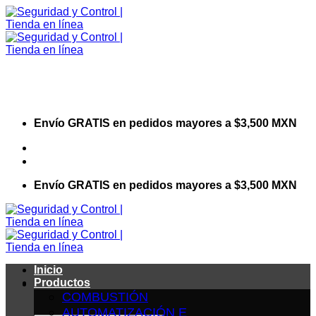
Saltar
al
contenido
Envío GRATIS en pedidos mayores a $3,500 MXN
Visita nuestro sitio web corporativo
Envío GRATIS en pedidos mayores a $3,500 MXN
Inicio
Productos
COMBUSTIÓN
AUTOMATIZACIÓN E