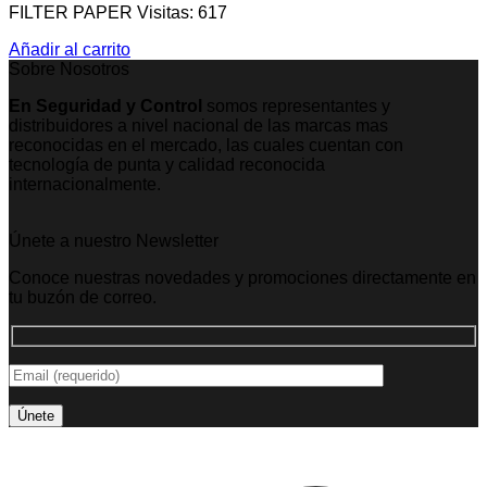
FILTER PAPER Visitas: 617
Añadir al carrito
Sobre Nosotros
En Seguridad y Control
somos representantes y
distribuidores a nivel nacional de las marcas mas
reconocidas en el mercado, las cuales cuentan con
tecnología de punta y calidad reconocida
internacionalmente.
Únete a nuestro Newsletter
Conoce nuestras novedades y promociones directamente en
tu buzón de correo.