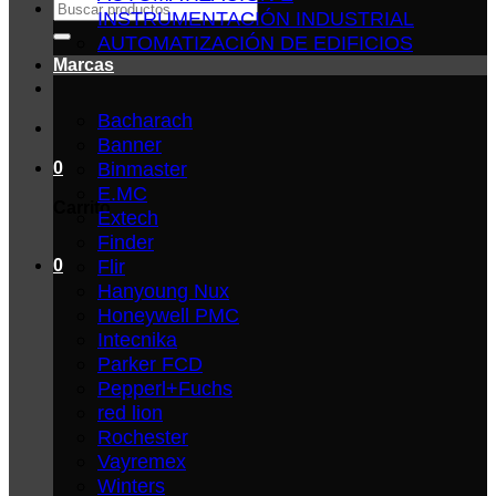
Buscar
INSTRUMENTACIÓN INDUSTRIAL
por:
AUTOMATIZACIÓN DE EDIFICIOS
Marcas
Bacharach
Banner
Binmaster
0
E.MC
Carrito
Extech
Finder
Flir
0
Hanyoung Nux
Honeywell PMC
Intecnika
Parker FCD
Pepperl+Fuchs
red lion
Rochester
Vayremex
Winters