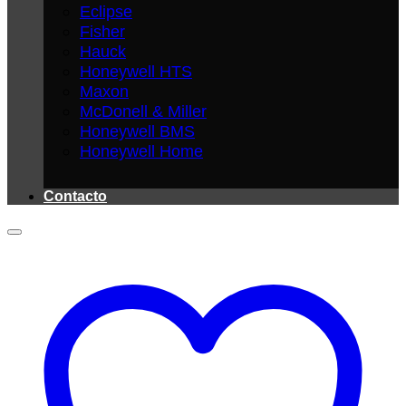
Eclipse
Fisher
Hauck
Honeywell HTS
Maxon
McDonell & Miller
Honeywell BMS
Honeywell Home
Contacto