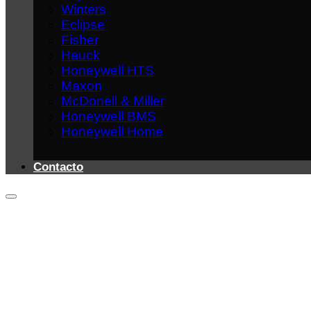
Winters
Eclipse
Fisher
Hauck
Honeywell HTS
Maxon
McDonell & Miller
Honeywell BMS
Honeywell Home
Contacto