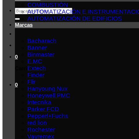
COMBUSTIÓN
Buscar
AUTOMATIZACIÓN E INSTRUMENTACI
por:
AUTOMATIZACIÓN DE EDIFICIOS
Marcas
Bacharach
Banner
Binmaster
0
E.MC
Extech
Carrito
Finder
Flir
0
Hanyoung Nux
Honeywell PMC
Intecnika
Parker FCD
Pepperl+Fuchs
red lion
Rochester
Vayremex