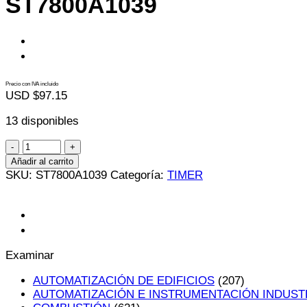
ST7800A1039
Precio con IVA incluido
USD $
97.15
13 disponibles
ST7800A1039
cantidad
Añadir al carrito
SKU:
ST7800A1039
Categoría:
TIMER
Examinar
AUTOMATIZACIÓN DE EDIFICIOS
(207)
AUTOMATIZACIÓN E INSTRUMENTACIÓN INDUST