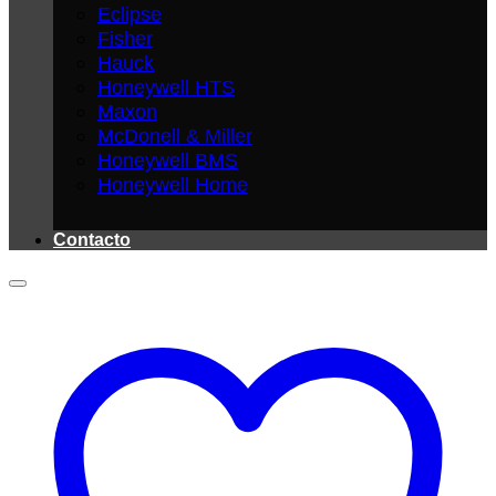
Eclipse
Fisher
Hauck
Honeywell HTS
Maxon
McDonell & Miller
Honeywell BMS
Honeywell Home
Contacto