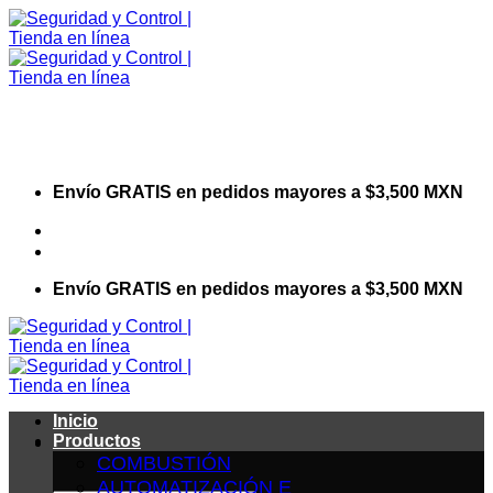
Saltar
al
contenido
Envío GRATIS en pedidos mayores a $3,500 MXN
Visita nuestro sitio web corporativo
Envío GRATIS en pedidos mayores a $3,500 MXN
Inicio
Productos
COMBUSTIÓN
AUTOMATIZACIÓN E