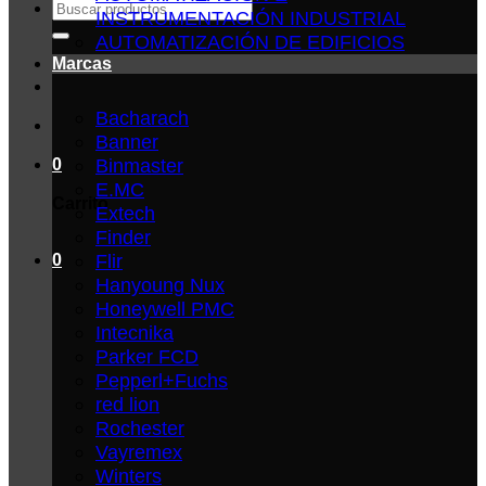
Buscar
INSTRUMENTACIÓN INDUSTRIAL
por:
AUTOMATIZACIÓN DE EDIFICIOS
Marcas
Bacharach
Banner
Binmaster
0
E.MC
Carrito
Extech
Finder
Flir
0
Hanyoung Nux
Honeywell PMC
Intecnika
Parker FCD
Pepperl+Fuchs
red lion
Rochester
Vayremex
Winters