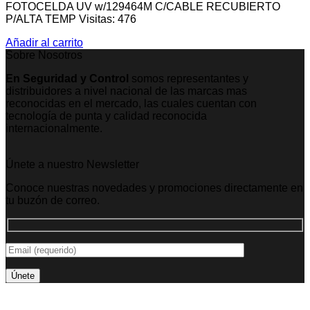
FOTOCELDA UV w/129464M C/CABLE RECUBIERTO
P/ALTA TEMP Visitas: 476
Añadir al carrito
Sobre Nosotros
En Seguridad y Control
somos representantes y
distribuidores a nivel nacional de las marcas mas
reconocidas en el mercado, las cuales cuentan con
tecnología de punta y calidad reconocida
internacionalmente.
Únete a nuestro Newsletter
Conoce nuestras novedades y promociones directamente en
tu buzón de correo.