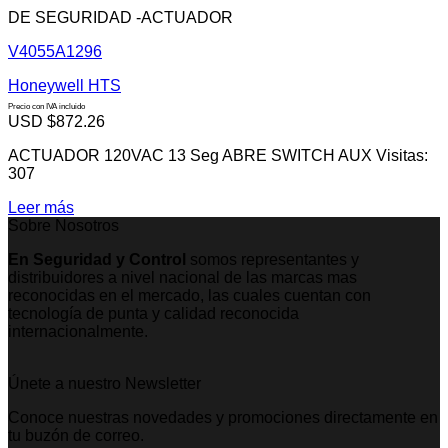
DE SEGURIDAD -ACTUADOR
V4055A1296
Honeywell HTS
Precio con IVA incluido
USD $
872.26
ACTUADOR 120VAC 13 Seg ABRE SWITCH AUX Visitas:
307
Leer más
Sobre Nosotros
En Seguridad y Control
somos representantes y
distribuidores a nivel nacional de las marcas mas
reconocidas en el mercado, las cuales cuentan con
tecnología de punta y calidad reconocida
internacionalmente.
Únete a nuestro Newsletter
Conoce nuestras novedades y promociones directamente en
tu buzón de correo.