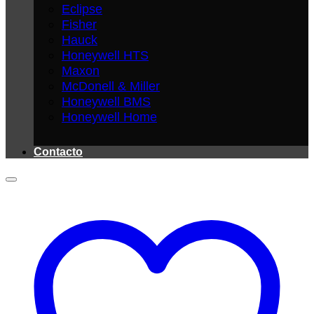
Eclipse
Fisher
Hauck
Honeywell HTS
Maxon
McDonell & Miller
Honeywell BMS
Honeywell Home
Contacto