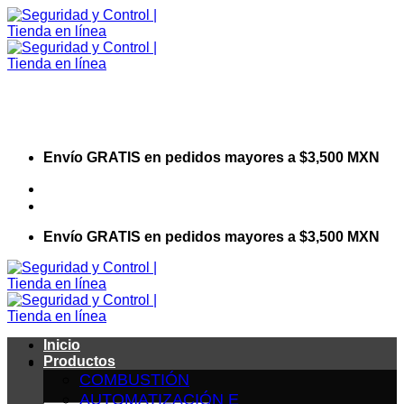
Saltar
al
contenido
Envío GRATIS en pedidos mayores a $3,500 MXN
Visita nuestro sitio web corporativo
Envío GRATIS en pedidos mayores a $3,500 MXN
Inicio
Productos
COMBUSTIÓN
AUTOMATIZACIÓN E