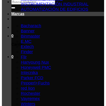
Buscar
INSTRUMENTACIÓN INDUSTRIAL
por:
AUTOMATIZACIÓN DE EDIFICIOS
Marcas
Bacharach
Banner
Binmaster
0
E.MC
Carrito
Extech
Finder
Flir
0
Hanyoung Nux
Honeywell PMC
Intecnika
Parker FCD
Pepperl+Fuchs
red lion
Rochester
Vayremex
Winters