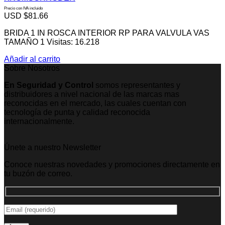
Precio con IVA incluido
USD $
81.66
BRIDA 1 IN ROSCA INTERIOR RP PARA VALVULA VAS
TAMAÑO 1 Visitas: 16.218
Añadir al carrito
Sobre Nosotros
En Seguridad y Control
somos representantes y
distribuidores a nivel nacional de las marcas mas
reconocidas en el mercado, las cuales cuentan con
tecnología de punta y calidad reconocida
internacionalmente.
Únete a nuestro Newsletter
Conoce nuestras novedades y promociones directamente en
tu buzón de correo.