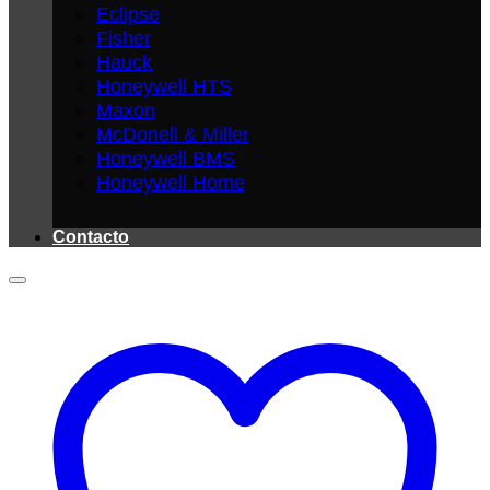
Eclipse
Fisher
Hauck
Honeywell HTS
Maxon
McDonell & Miller
Honeywell BMS
Honeywell Home
Contacto