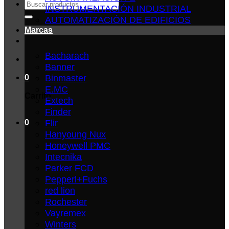
Buscar
INSTRUMENTACIÓN INDUSTRIAL
por:
AUTOMATIZACIÓN DE EDIFICIOS
Marcas
Bacharach
Banner
Binmaster
0
E.MC
Carrito
Extech
Finder
Flir
0
Hanyoung Nux
Honeywell PMC
Intecnika
Parker FCD
Pepperl+Fuchs
red lion
Rochester
Vayremex
Winters