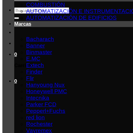
COMBUSTIÓN
Buscar
AUTOMATIZACIÓN E INSTRUMENTACI
por:
AUTOMATIZACIÓN DE EDIFICIOS
Marcas
Bacharach
Banner
Binmaster
0
E.MC
Extech
Carrito
Finder
Flir
0
Hanyoung Nux
Honeywell PMC
Intecnika
Parker FCD
Pepperl+Fuchs
red lion
Rochester
Vayremex