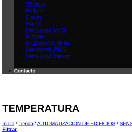
Winters
Eclipse
Fisher
Hauck
Honeywell HTS
Maxon
McDonell & Miller
Honeywell BMS
Honeywell Home
Contacto
TEMPERATURA
Inicio
/
Tienda
/
AUTOMATIZACIÓN DE EDIFICIOS
/
SEN
Filtrar