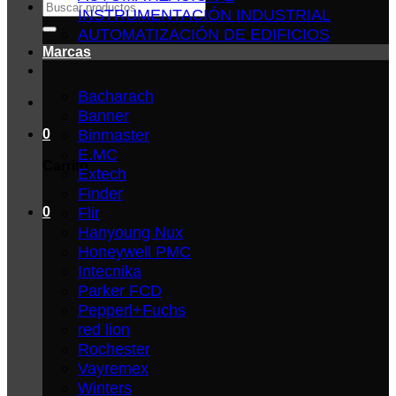
Buscar
INSTRUMENTACIÓN INDUSTRIAL
por:
AUTOMATIZACIÓN DE EDIFICIOS
Marcas
Bacharach
Banner
Binmaster
0
E.MC
Carrito
Extech
Finder
Flir
0
Hanyoung Nux
Honeywell PMC
Intecnika
Parker FCD
Pepperl+Fuchs
red lion
Rochester
Vayremex
Winters