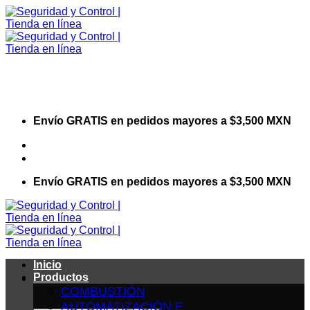
Saltar
al
contenido
Envío GRATIS en pedidos mayores a $3,500 MXN
Visita nuestro sitio web corporativo
Envío GRATIS en pedidos mayores a $3,500 MXN
Inicio
Productos
COMBUSTIÓN
AUTOMATIZACIÓN E