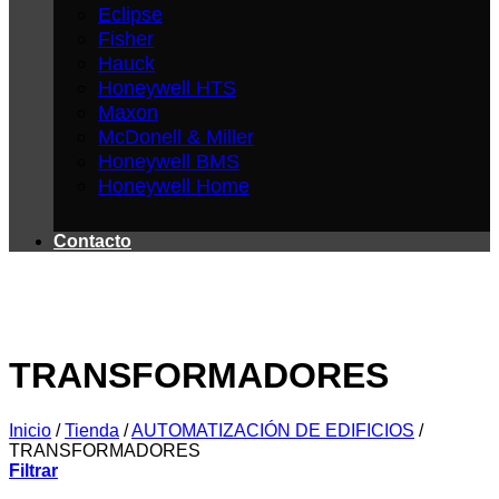
Eclipse
Fisher
Hauck
Honeywell HTS
Maxon
McDonell & Miller
Honeywell BMS
Honeywell Home
Contacto
TRANSFORMADORES
Inicio
/
Tienda
/
AUTOMATIZACIÓN DE EDIFICIOS
/
TRANSFORMADORES
Filtrar