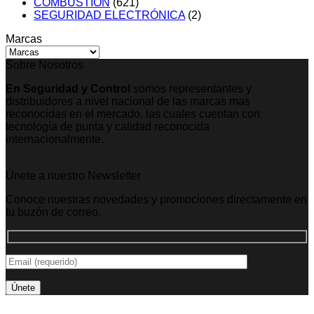
COMBUSTIÓN
(621)
SEGURIDAD ELECTRÓNICA
(2)
Marcas
Sobre Nosotros
En Seguridad y Control
somos representantes y
distribuidores a nivel nacional de las marcas mas
reconocidas en el mercado, las cuales cuentan con
tecnología de punta y calidad reconocida
internacionalmente.
Únete a nuestro Newsletter
Conoce nuestras novedades y promociones directamente en
tu buzón de correo.