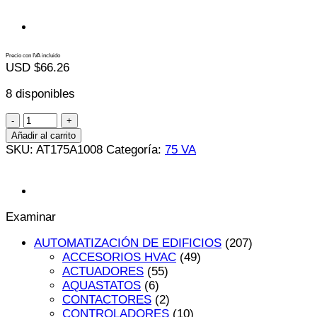
Precio con IVA incluido
USD $
66.26
8 disponibles
AT175A1008
cantidad
Añadir al carrito
SKU:
AT175A1008
Categoría:
75 VA
Examinar
AUTOMATIZACIÓN DE EDIFICIOS
(207)
ACCESORIOS HVAC
(49)
ACTUADORES
(55)
AQUASTATOS
(6)
CONTACTORES
(2)
CONTROLADORES
(10)