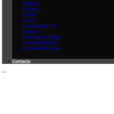
Winters
Eclipse
Fisher
Hauck
Honeywell HTS
Maxon
McDonell & Miller
Honeywell BMS
Honeywell Home
Contacto