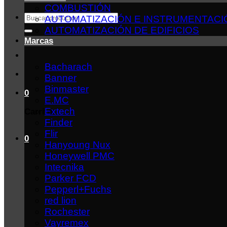
COMBUSTIÓN
Buscar
AUTOMATIZACIÓN E INSTRUMENTACI
por:
AUTOMATIZACIÓN DE EDIFICIOS
Marcas
Bacharach
Banner
Binmaster
0
E.MC
Extech
Carrito
Finder
Flir
0
Hanyoung Nux
Honeywell PMC
Intecnika
Parker FCD
Pepperl+Fuchs
red lion
Rochester
Vayremex