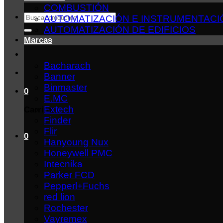
COMBUSTIÓN
Buscar
AUTOMATIZACIÓN E INSTRUMENTACI
por:
AUTOMATIZACIÓN DE EDIFICIOS
Marcas
Bacharach
Banner
Binmaster
0
E.MC
Extech
Carrito
Finder
Flir
0
Hanyoung Nux
Honeywell PMC
Intecnika
Parker FCD
Pepperl+Fuchs
red lion
Rochester
Vayremex