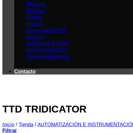
Winters
Eclipse
Fisher
Hauck
Honeywell HTS
Maxon
McDonell & Miller
Honeywell BMS
Honeywell Home
Contacto
TTD TRIDICATOR
Inicio
/
Tienda
/
AUTOMATIZACIÓN E INSTRUMENTACIÓ
Filtrar