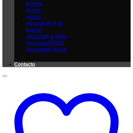
Eclipse
Fisher
Hauck
Honeywell HTS
Maxon
McDonell & Miller
Honeywell BMS
Honeywell Home
Contacto