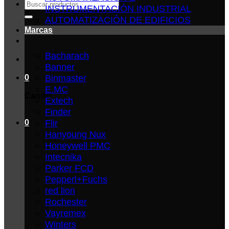
Buscar
INSTRUMENTACIÓN INDUSTRIAL
por:
AUTOMATIZACIÓN DE EDIFICIOS
Marcas
Bacharach
Banner
Binmaster
0
E.MC
Carrito
Extech
Finder
Flir
0
Hanyoung Nux
Honeywell PMC
Intecnika
Parker FCD
Pepperl+Fuchs
red lion
Rochester
Vayremex
Winters