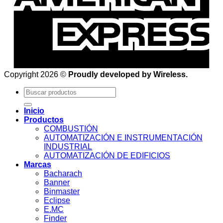
Copyright 2026 ©
Proudly developed by Wireless.
Buscar
por:
Inicio
Productos
COMBUSTIÓN
AUTOMATIZACIÓN E INSTRUMENTACIÓN
INDUSTRIAL
AUTOMATIZACIÓN DE EDIFICIOS
Marcas
Bacharach
Banner
Binmaster
Eclipse
E.MC
Finder