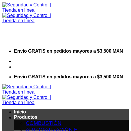
Saltar
al
contenido
Envío GRATIS en pedidos mayores a $3,500 MXN
Visita nuestro sitio web corporativo
Envío GRATIS en pedidos mayores a $3,500 MXN
Inicio
Productos
COMBUSTIÓN
AUTOMATIZACIÓN E