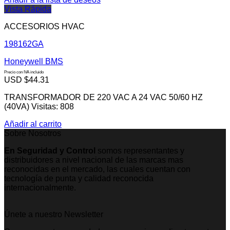
Vista Rápida
ACCESORIOS HVAC
198162GA
Honeywell BMS
Precio con IVA incluido
USD $
44.31
TRANSFORMADOR DE 220 VAC A 24 VAC 50/60 HZ
(40VA) Visitas: 808
Añadir al carrito
Sobre Nosotros
En Seguridad y Control
somos representantes y
distribuidores a nivel nacional de las marcas mas
reconocidas en el mercado, las cuales cuentan con
tecnología de punta y calidad reconocida
internacionalmente.
Únete a nuestro Newsletter