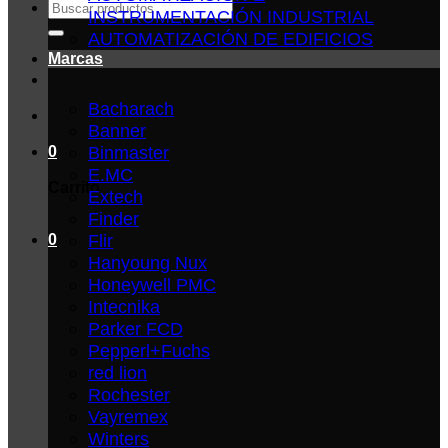
Buscar
INSTRUMENTACIÓN INDUSTRIAL
por:
AUTOMATIZACIÓN DE EDIFICIOS
Marcas
Bacharach
Banner
Binmaster
0
E.MC
Carrito
Extech
Finder
Flir
0
Hanyoung Nux
Honeywell PMC
Intecnika
Parker FCD
Pepperl+Fuchs
red lion
Rochester
Vayremex
Winters