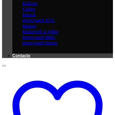
Eclipse
Fisher
Hauck
Honeywell HTS
Maxon
McDonell & Miller
Honeywell BMS
Honeywell Home
Contacto