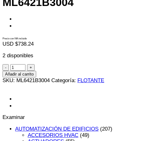
ML6421B3004
Precio con IVA incluido
USD $
738.24
2 disponibles
ML6421B3004
cantidad
Añadir al carrito
SKU:
ML6421B3004
Categoría:
FLOTANTE
Examinar
AUTOMATIZACIÓN DE EDIFICIOS
(207)
ACCESORIOS HVAC
(49)