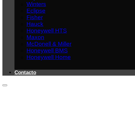
Winters
Eclipse
Fisher
Hauck
Honeywell HTS
Maxon
McDonell & Miller
Honeywell BMS
Honeywell Home
Contacto