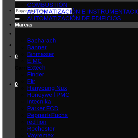
COMBUSTIÓN
Buscar
AUTOMATIZACIÓN E INSTRUMENTACI
por:
AUTOMATIZACIÓN DE EDIFICIOS
Marcas
Bacharach
Banner
Binmaster
0
E.MC
Extech
Carrito
Finder
Flir
0
Hanyoung Nux
Honeywell PMC
Intecnika
Parker FCD
Pepperl+Fuchs
red lion
Rochester
Vayremex