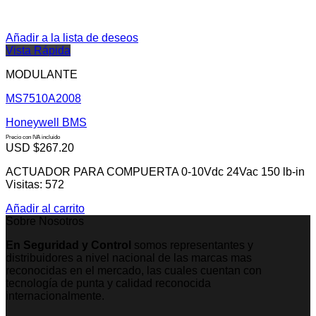
Añadir a la lista de deseos
Vista Rápida
MODULANTE
MS7510A2008
Honeywell BMS
Precio con IVA incluido
USD $
267.20
ACTUADOR PARA COMPUERTA 0-10Vdc 24Vac 150 lb-in
Visitas: 572
Añadir al carrito
Sobre Nosotros
En Seguridad y Control
somos representantes y
distribuidores a nivel nacional de las marcas mas
reconocidas en el mercado, las cuales cuentan con
tecnología de punta y calidad reconocida
internacionalmente.