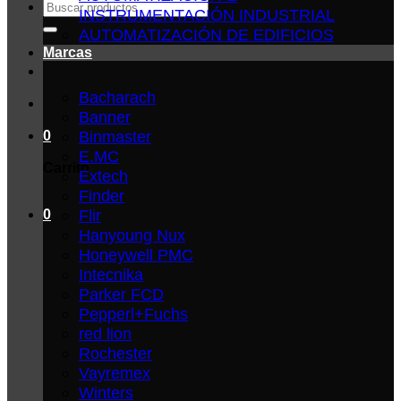
Buscar
INSTRUMENTACIÓN INDUSTRIAL
por:
AUTOMATIZACIÓN DE EDIFICIOS
Marcas
Bacharach
Banner
Binmaster
0
E.MC
Carrito
Extech
Finder
Flir
0
Hanyoung Nux
Honeywell PMC
Intecnika
Parker FCD
Pepperl+Fuchs
red lion
Rochester
Vayremex
Winters