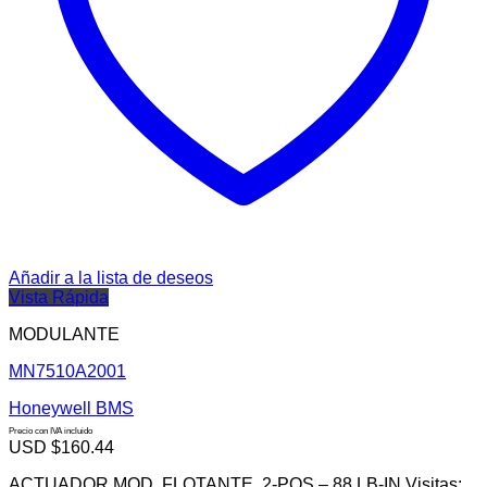
Añadir a la lista de deseos
Vista Rápida
MODULANTE
MN7510A2001
Honeywell BMS
Precio con IVA incluido
USD $
160.44
ACTUADOR MOD. FLOTANTE, 2-POS – 88 LB-IN Visitas: