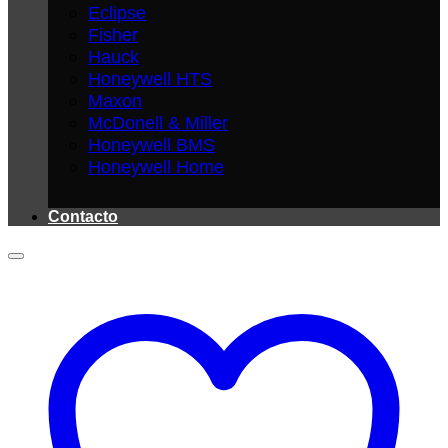
Eclipse
Fisher
Hauck
Honeywell HTS
Maxon
McDonell & Miller
Honeywell BMS
Honeywell Home
Contacto