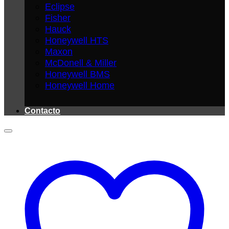
Eclipse
Fisher
Hauck
Honeywell HTS
Maxon
McDonell & Miller
Honeywell BMS
Honeywell Home
Contacto