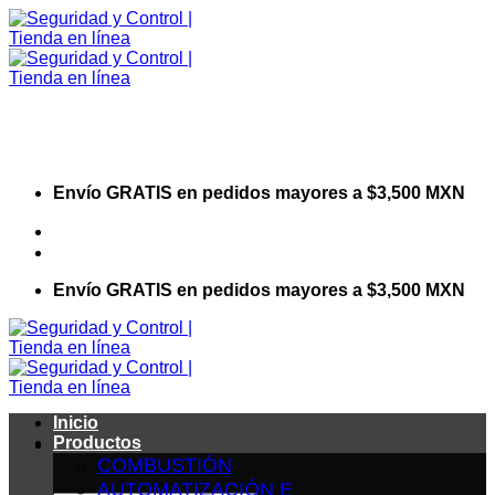
Saltar
al
contenido
Envío GRATIS en pedidos mayores a $3,500 MXN
Visita nuestro sitio web corporativo
Envío GRATIS en pedidos mayores a $3,500 MXN
Inicio
Productos
COMBUSTIÓN
AUTOMATIZACIÓN E