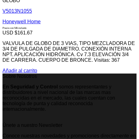
GLOBO
V5013N1055
Honeywell Home
Precio con IVA incluido
USD $
161.67
VALVULA DE GLOBO DE 3 VIAS, TIPO MEZCLADORA DE
3/4 DE PULGADA DE DIAMETRO. CONEXIÓN INTERNA
NPT. APLICACIÓN HIDRÓNICA. Cv 7.3 ELEVACIÓN 3/4
DE CARRERA. CUERPO DE BRONCE. Visitas: 367
Añadir al carrito
Sobre Nosotros
En Seguridad y Control
somos representantes y
distribuidores a nivel nacional de las marcas mas
reconocidas en el mercado, las cuales cuentan con
tecnología de punta y calidad reconocida
internacionalmente.
Únete a nuestro Newsletter
Conoce nuestras novedades y promociones directamente en