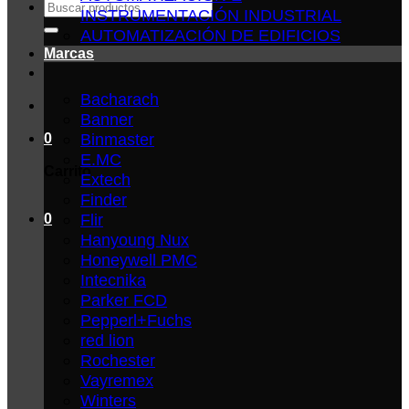
Buscar
INSTRUMENTACIÓN INDUSTRIAL
por:
AUTOMATIZACIÓN DE EDIFICIOS
Marcas
Bacharach
Banner
Binmaster
0
E.MC
Carrito
Extech
Finder
Flir
0
Hanyoung Nux
Honeywell PMC
Intecnika
Parker FCD
Pepperl+Fuchs
red lion
Rochester
Vayremex
Winters