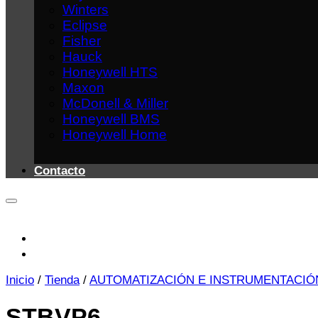
Winters
Eclipse
Fisher
Hauck
Honeywell HTS
Maxon
McDonell & Miller
Honeywell BMS
Honeywell Home
Contacto
Inicio
/
Tienda
/
AUTOMATIZACIÓN E INSTRUMENTACIÓ
STBVP6