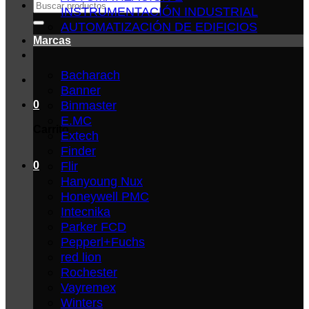
Buscar
INSTRUMENTACIÓN INDUSTRIAL
por:
AUTOMATIZACIÓN DE EDIFICIOS
Marcas
Bacharach
Banner
Binmaster
0
E.MC
Carrito
Extech
Finder
Flir
0
Hanyoung Nux
Honeywell PMC
Intecnika
Parker FCD
Pepperl+Fuchs
red lion
Rochester
Vayremex
Winters