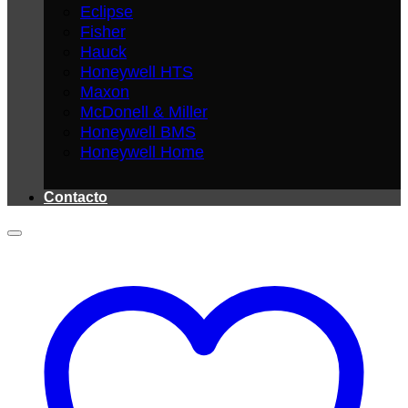
Eclipse
Fisher
Hauck
Honeywell HTS
Maxon
McDonell & Miller
Honeywell BMS
Honeywell Home
Contacto