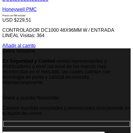
Honeywell PMC
Precio con IVA incluido
USD $
229.51
CONTROLADOR DC1000 48X96MM W / ENTRADA
LINEAL Visitas: 364
Añadir al carrito
Sobre Nosotros
En Seguridad y Control
somos representantes y
distribuidores a nivel nacional de las marcas mas
reconocidas en el mercado, las cuales cuentan con
tecnología de punta y calidad reconocida
internacionalmente.
Únete a nuestro Newsletter
Conoce nuestras novedades y promociones directamente en
tu buzón de correo.