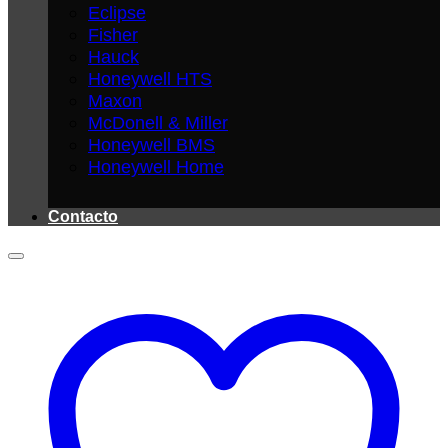
Eclipse
Fisher
Hauck
Honeywell HTS
Maxon
McDonell & Miller
Honeywell BMS
Honeywell Home
Contacto