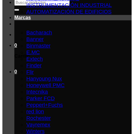
Buscar
INSTRUMENTACIÓN INDUSTRIAL
por:
AUTOMATIZACIÓN DE EDIFICIOS
Marcas
Bacharach
Banner
Binmaster
0
E.MC
Carrito
Extech
Finder
Flir
0
Hanyoung Nux
Honeywell PMC
Intecnika
Parker FCD
Pepperl+Fuchs
red lion
Rochester
Vayremex
Winters