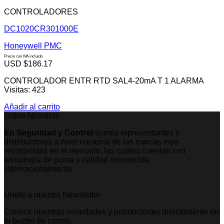
CONTROLADORES
DC1020CR301000E
Honeywell PMC
Precio con IVA incluido
USD $
186.17
CONTROLADOR ENTR RTD SAL4-20mA T 1 ALARMA
Visitas: 423
Añadir al carrito
Sobre Nosotros
En Seguridad y Control
somos representantes y
distribuidores a nivel nacional de las marcas mas
reconocidas en el mercado, las cuales cuentan con
tecnología de punta y calidad reconocida
internacionalmente.
Únete a nuestro Newsletter
Conoce nuestras novedades y promociones directamente en
tu buzón de correo.