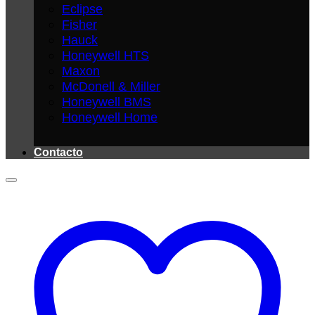
Eclipse
Fisher
Hauck
Honeywell HTS
Maxon
McDonell & Miller
Honeywell BMS
Honeywell Home
Contacto