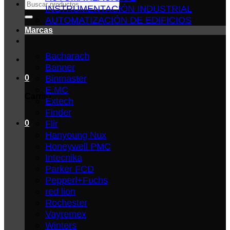
Buscar
INSTRUMENTACIÓN INDUSTRIAL
por:
AUTOMATIZACIÓN DE EDIFICIOS
Marcas
Bacharach
Banner
Binmaster
0
E.MC
Carrito
Extech
Finder
Flir
0
Hanyoung Nux
Honeywell PMC
Intecnika
Parker FCD
Pepperl+Fuchs
red lion
Rochester
Vayremex
Winters