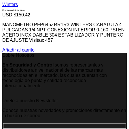
Winters
Precio con IVA incluido
USD $
150.42
MANOMETRO PFP645ZRR1R3 WINTERS CARATULA 4
PULGADAS 1/4 NPT CONEXION INFERIOR 0-160 PSI EN
ACERO INOXIDABLE 304 ESTABILIZADOR Y PUNTERO
DE AJUSTE Visitas: 457
Añadir al carrito
Sobre Nosotros
En Seguridad y Control
somos representantes y
distribuidores a nivel nacional de las marcas mas
reconocidas en el mercado, las cuales cuentan con
tecnología de punta y calidad reconocida
internacionalmente.
Únete a nuestro Newsletter
Conoce nuestras novedades y promociones directamente en
tu buzón de correo.