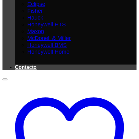
Eclipse
Fisher
Hauck
Honeywell HTS
Maxon
McDonell & Miller
Honeywell BMS
Honeywell Home
Contacto