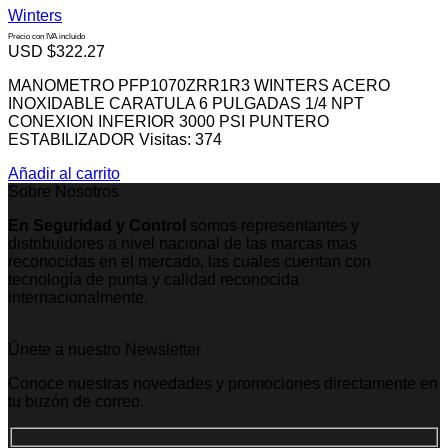
Winters
Precio con IVA incluido
USD $
322.27
MANOMETRO PFP1070ZRR1R3 WINTERS ACERO
INOXIDABLE CARATULA 6 PULGADAS 1/4 NPT
CONEXION INFERIOR 3000 PSI PUNTERO
ESTABILIZADOR Visitas: 374
Añadir al carrito
Sobre Nosotros
En Seguridad y Control
somos representantes y
distribuidores a nivel nacional de las marcas mas
reconocidas en el mercado, las cuales cuentan con
tecnología de punta y calidad reconocida
internacionalmente.
Únete a nuestro Newsletter
Conoce nuestras novedades y promociones directamente en
tu buzón de correo.