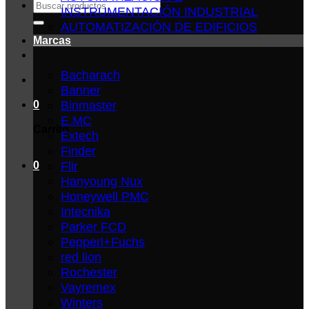
Buscar
INSTRUMENTACIÓN INDUSTRIAL
por:
AUTOMATIZACIÓN DE EDIFICIOS
Marcas
Bacharach
Banner
Binmaster
0
E.MC
Carrito
Extech
Finder
Flir
0
Hanyoung Nux
Honeywell PMC
Intecnika
Parker FCD
Pepperl+Fuchs
red lion
Rochester
Vayremex
Winters