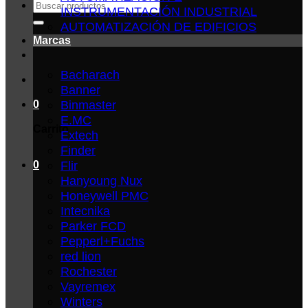
Buscar
INSTRUMENTACIÓN INDUSTRIAL
por:
AUTOMATIZACIÓN DE EDIFICIOS
Marcas
Bacharach
Banner
Binmaster
0
E.MC
Carrito
Extech
Finder
Flir
0
Hanyoung Nux
Honeywell PMC
Intecnika
Parker FCD
Pepperl+Fuchs
red lion
Rochester
Vayremex
Winters