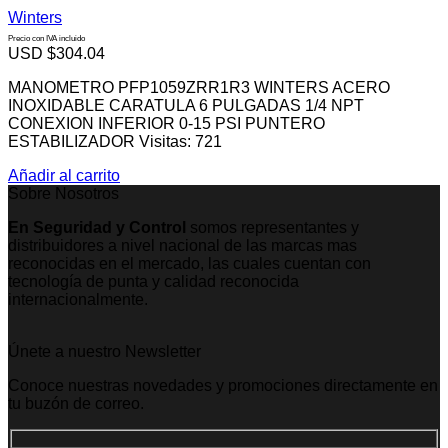
Winters
Precio con IVA incluido
USD $
304.04
MANOMETRO PFP1059ZRR1R3 WINTERS ACERO
INOXIDABLE CARATULA 6 PULGADAS 1/4 NPT
CONEXION INFERIOR 0-15 PSI PUNTERO
ESTABILIZADOR Visitas: 721
Añadir al carrito
Sobre Nosotros
En Seguridad y Control
somos representantes y
distribuidores a nivel nacional de las marcas mas
reconocidas en el mercado, las cuales cuentan con
tecnología de punta y calidad reconocida
internacionalmente.
Únete a nuestro Newsletter
Conoce nuestras novedades y promociones directamente en
tu buzón de correo.