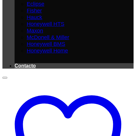
Eclipse
Fisher
Hauck
Honeywell HTS
Maxon
McDonell & Miller
Honeywell BMS
Honeywell Home
Contacto