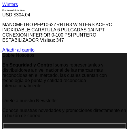
Winters
Precio con IVA incluido
USD $
304.04
MANOMETRO PFP1062ZRR1R3 WINTERS ACERO
INOXIDABLE CARATULA 6 PULGADAS 1/4 NPT
CONEXION INFERIOR 0-100 PSI PUNTERO
ESTABILIZADOR Visitas: 347
Añadir al carrito
Sobre Nosotros
En Seguridad y Control
somos representantes y
distribuidores a nivel nacional de las marcas mas
reconocidas en el mercado, las cuales cuentan con
tecnología de punta y calidad reconocida
internacionalmente.
Únete a nuestro Newsletter
Conoce nuestras novedades y promociones directamente en
tu buzón de correo.