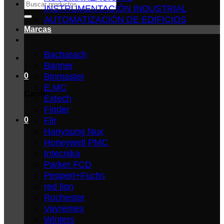
Buscar
INSTRUMENTACIÓN INDUSTRIAL
por:
AUTOMATIZACIÓN DE EDIFICIOS
Marcas
Bacharach
Banner
Binmaster
0
E.MC
Carrito
Extech
Finder
Flir
0
Hanyoung Nux
Honeywell PMC
Intecnika
Parker FCD
Pepperl+Fuchs
red lion
Rochester
Vayremex
Winters