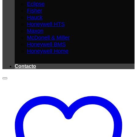
Eclipse
Fisher
Hauck
Honeywell HTS
Maxon
McDonell & Miller
Honeywell BMS
Honeywell Home
Contacto