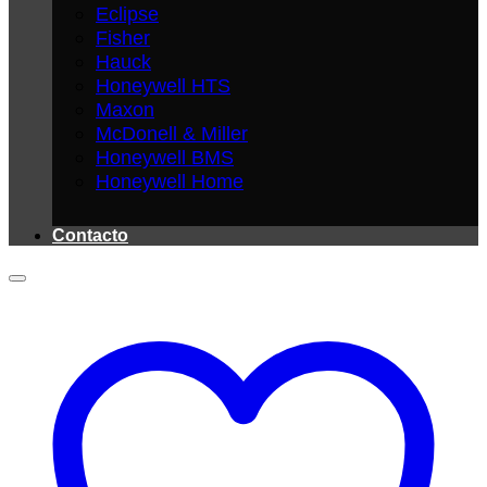
Eclipse
Fisher
Hauck
Honeywell HTS
Maxon
McDonell & Miller
Honeywell BMS
Honeywell Home
Contacto