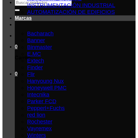
Buscar
INSTRUMENTACIÓN INDUSTRIAL
por:
AUTOMATIZACIÓN DE EDIFICIOS
Marcas
Bacharach
Banner
Binmaster
0
E.MC
Carrito
Extech
Finder
Flir
0
Hanyoung Nux
Honeywell PMC
Intecnika
Parker FCD
Pepperl+Fuchs
red lion
Rochester
Vayremex
Winters