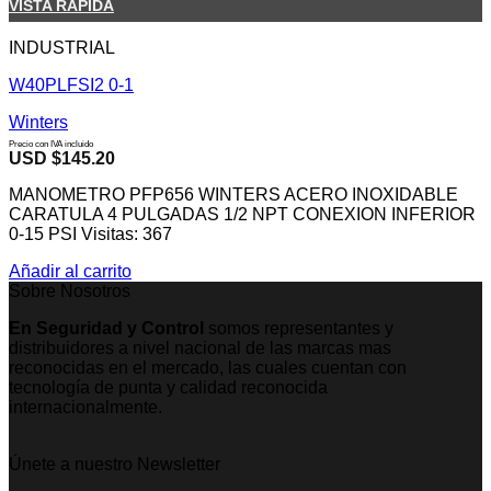
VISTA RÁPIDA
INDUSTRIAL
W40PLFSI2 0-1
Winters
Precio con IVA incluido
USD $
145.20
MANOMETRO PFP656 WINTERS ACERO INOXIDABLE
CARATULA 4 PULGADAS 1/2 NPT CONEXION INFERIOR
0-15 PSI Visitas: 367
Añadir al carrito
Sobre Nosotros
En Seguridad y Control
somos representantes y
distribuidores a nivel nacional de las marcas mas
reconocidas en el mercado, las cuales cuentan con
tecnología de punta y calidad reconocida
internacionalmente.
Únete a nuestro Newsletter