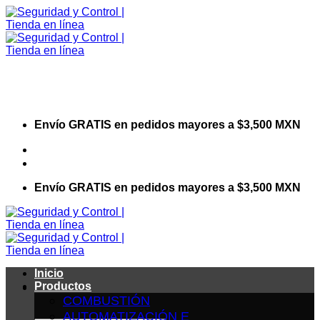
Saltar
al
contenido
Envío GRATIS en pedidos mayores a $3,500 MXN
Visita nuestro sitio web corporativo
Envío GRATIS en pedidos mayores a $3,500 MXN
Inicio
Productos
COMBUSTIÓN
AUTOMATIZACIÓN E