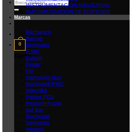
Buscar
INSTRUMENTACIÓN INDUSTRIAL
por:
AUTOMATIZACIÓN DE EDIFICIOS
Marcas
Bacharach
Banner
0
Binmaster
E.MC
Carrito
Extech
Finder
Flir
Hanyoung Nux
Honeywell PMC
Intecnika
Parker FCD
Pepperl+Fuchs
red lion
Rochester
Vayremex
Winters