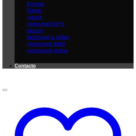
Eclipse
Fisher
Hauck
Honeywell HTS
Maxon
McDonell & Miller
Honeywell BMS
Honeywell Home
Contacto