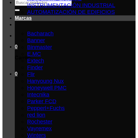
Buscar
INSTRUMENTACIÓN INDUSTRIAL
por:
AUTOMATIZACIÓN DE EDIFICIOS
Marcas
Bacharach
Banner
Binmaster
0
E.MC
Carrito
Extech
Finder
Flir
0
Hanyoung Nux
Honeywell PMC
Intecnika
Parker FCD
Pepperl+Fuchs
red lion
Rochester
Vayremex
Winters