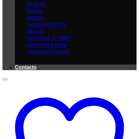
Eclipse
Fisher
Hauck
Honeywell HTS
Maxon
McDonell & Miller
Honeywell BMS
Honeywell Home
Contacto