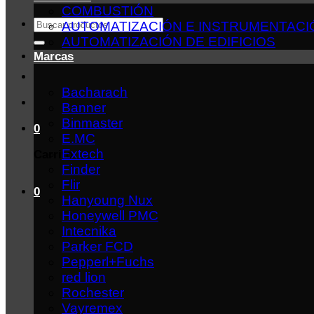
COMBUSTIÓN
Buscar
AUTOMATIZACIÓN E INSTRUMENTACI
por:
AUTOMATIZACIÓN DE EDIFICIOS
Marcas
Bacharach
Banner
Binmaster
0
E.MC
Extech
Carrito
Finder
Flir
0
Hanyoung Nux
Honeywell PMC
Intecnika
Parker FCD
Pepperl+Fuchs
red lion
Rochester
Vayremex