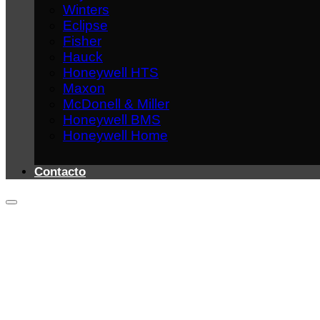
Winters
Eclipse
Fisher
Hauck
Honeywell HTS
Maxon
McDonell & Miller
Honeywell BMS
Honeywell Home
Contacto