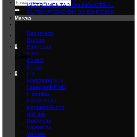
Buscar
INSTRUMENTACIÓN INDUSTRIAL
por:
AUTOMATIZACIÓN DE EDIFICIOS
Marcas
Bacharach
Banner
Binmaster
0
E.MC
Carrito
Extech
Finder
Flir
0
Hanyoung Nux
Honeywell PMC
Intecnika
Parker FCD
Pepperl+Fuchs
red lion
Rochester
Vayremex
Winters