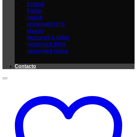
Eclipse
Fisher
Hauck
Honeywell HTS
Maxon
McDonell & Miller
Honeywell BMS
Honeywell Home
Contacto