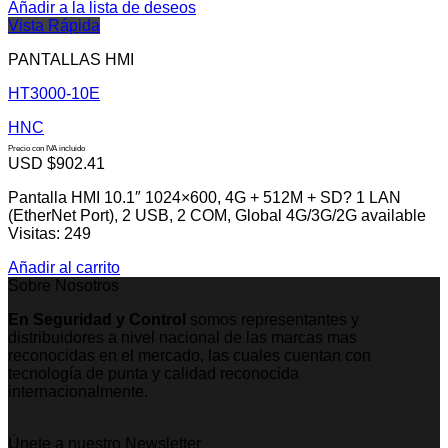
Añadir a la lista de deseos
Vista Rápida
PANTALLAS HMI
HT3000-10E
HNC
Precio con IVA incluido
USD $
902.41
Pantalla HMI 10.1″ 1024×600, 4G + 512M + SD? 1 LAN
(EtherNet Port), 2 USB, 2 COM, Global 4G/3G/2G available
Visitas: 249
Añadir al carrito
Sobre Nosotros
En Seguridad y Control
somos representantes y
distribuidores a nivel nacional de las marcas mas
reconocidas en el mercado, las cuales cuentan con
tecnología de punta y calidad reconocida
internacionalmente.
Únete a nuestro Newsletter