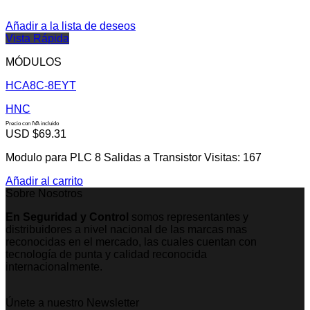
Añadir a la lista de deseos
Vista Rápida
MÓDULOS
HCA8C-8EYT
HNC
Precio con IVA incluido
USD $
69.31
Modulo para PLC 8 Salidas a Transistor Visitas: 167
Añadir al carrito
Sobre Nosotros
En Seguridad y Control
somos representantes y
distribuidores a nivel nacional de las marcas mas
reconocidas en el mercado, las cuales cuentan con
tecnología de punta y calidad reconocida
internacionalmente.
Únete a nuestro Newsletter