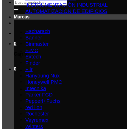
Buscar
INSTRUMENTACIÓN INDUSTRIAL
por:
AUTOMATIZACIÓN DE EDIFICIOS
Marcas
Bacharach
Banner
Binmaster
0
E.MC
Carrito
Extech
Finder
Flir
0
Hanyoung Nux
Honeywell PMC
Intecnika
Parker FCD
Pepperl+Fuchs
red lion
Rochester
Vayremex
Winters