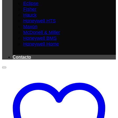
Eclipse
Fisher
Hauck
Honeywell HTS
Maxon
McDonell & Miller
Honeywell BMS
Honeywell Home
Contacto