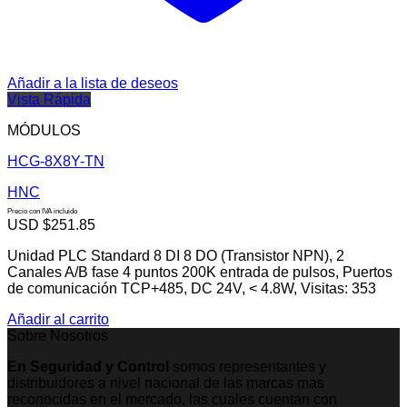
Añadir a la lista de deseos
Vista Rápida
MÓDULOS
HCG-8X8Y-TN
HNC
Precio con IVA incluido
USD $
251.85
Unidad PLC Standard 8 DI 8 DO (Transistor NPN), 2
Canales A/B fase 4 puntos 200K entrada de pulsos, Puertos
de comunicación TCP+485, DC 24V, < 4.8W, Visitas: 353
Añadir al carrito
Sobre Nosotros
En Seguridad y Control
somos representantes y
distribuidores a nivel nacional de las marcas mas
reconocidas en el mercado, las cuales cuentan con