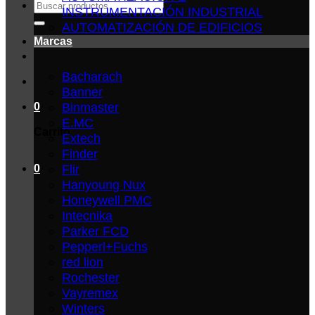
Buscar
INSTRUMENTACIÓN INDUSTRIAL
por:
AUTOMATIZACIÓN DE EDIFICIOS
Marcas
Bacharach
Banner
Binmaster
0
E.MC
Carrito
Extech
Finder
Flir
0
Hanyoung Nux
Honeywell PMC
Intecnika
Parker FCD
Pepperl+Fuchs
red lion
Rochester
Vayremex
Winters