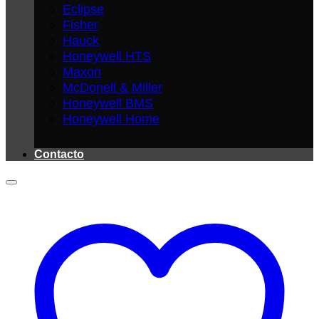
Eclipse
Fisher
Hauck
Honeywell HTS
Maxon
McDonell & Miller
Honeywell BMS
Honeywell Home
Contacto