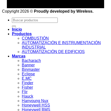
Copyright 2026 ©
Proudly developed by Wireless.
Buscar
por:
Inicio
Productos
COMBUSTIÓN
AUTOMATIZACIÓN E INSTRUMENTACIÓN
INDUSTRIAL
AUTOMATIZACIÓN DE EDIFICIOS
Marcas
Bacharach
Banner
Binmaster
Eclipse
E.MC
Finder
Fisher
Flir
Hauck
Hanyoung Nux
Honeywell HSS
Honeywell BMS