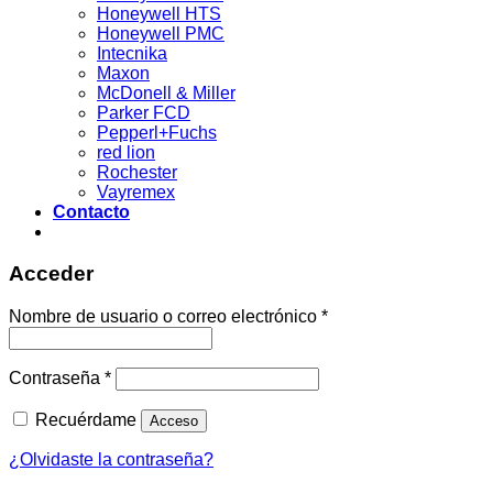
Honeywell HTS
Honeywell PMC
Intecnika
Maxon
McDonell & Miller
Parker FCD
Pepperl+Fuchs
red lion
Rochester
Vayremex
Contacto
Acceder
Acceder
Nombre de usuario o correo electrónico
*
Contraseña
*
Recuérdame
Acceso
¿Olvidaste la contraseña?