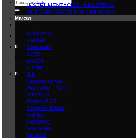
Buscar
INSTRUMENTACIÓN INDUSTRIAL
por:
AUTOMATIZACIÓN DE EDIFICIOS
Marcas
Bacharach
Banner
Binmaster
0
E.MC
Carrito
Extech
Finder
Flir
0
Hanyoung Nux
Honeywell PMC
Intecnika
Parker FCD
Pepperl+Fuchs
red lion
Rochester
Vayremex
Winters