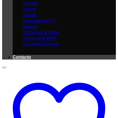
Eclipse
Fisher
Hauck
Honeywell HTS
Maxon
McDonell & Miller
Honeywell BMS
Honeywell Home
Contacto