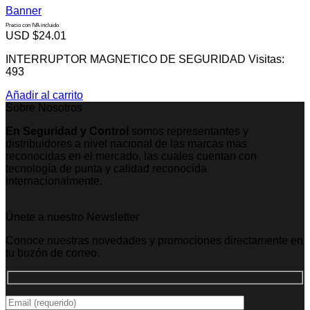
Banner
Precio con IVA incluido
USD $
24.01
INTERRUPTOR MAGNETICO DE SEGURIDAD Visitas:
493
Añadir al carrito
Sobre Nosotros
En Seguridad y Control
somos representantes y
distribuidores a nivel nacional de las marcas mas
reconocidas en el mercado, las cuales cuentan con
tecnología de punta y calidad reconocida
internacionalmente.
Únete a nuestro Newsletter
Conoce nuestras novedades y promociones directamente en
tu buzón de correo.