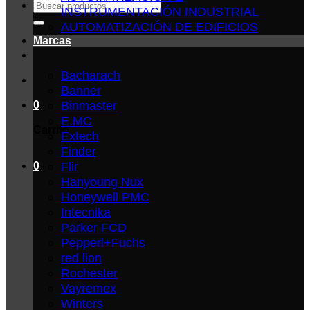
Buscar
INSTRUMENTACIÓN INDUSTRIAL
por:
AUTOMATIZACIÓN DE EDIFICIOS
Marcas
Bacharach
Banner
Binmaster
0
E.MC
Carrito
Extech
Finder
Flir
0
Hanyoung Nux
Honeywell PMC
Intecnika
Parker FCD
Pepperl+Fuchs
red lion
Rochester
Vayremex
Winters