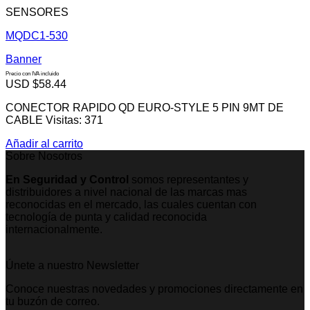
SENSORES
MQDC1-530
Banner
Precio con IVA incluido
USD $
58.44
CONECTOR RAPIDO QD EURO-STYLE 5 PIN 9MT DE
CABLE Visitas: 371
Añadir al carrito
Sobre Nosotros
En Seguridad y Control
somos representantes y
distribuidores a nivel nacional de las marcas mas
reconocidas en el mercado, las cuales cuentan con
tecnología de punta y calidad reconocida
internacionalmente.
Únete a nuestro Newsletter
Conoce nuestras novedades y promociones directamente en
tu buzón de correo.