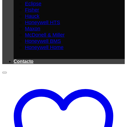
Eclipse
Fisher
Hauck
Honeywell HTS
Maxon
McDonell & Miller
Honeywell BMS
Honeywell Home
Contacto