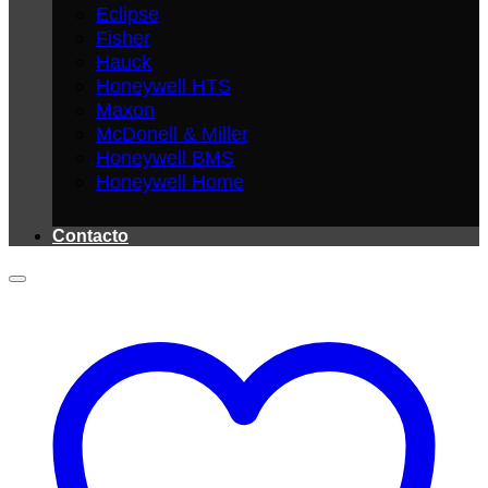
Eclipse
Fisher
Hauck
Honeywell HTS
Maxon
McDonell & Miller
Honeywell BMS
Honeywell Home
Contacto