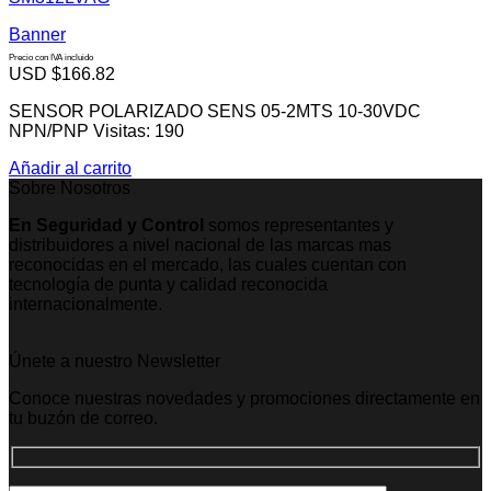
Banner
Precio con IVA incluido
USD $
166.82
SENSOR POLARIZADO SENS 05-2MTS 10-30VDC
NPN/PNP Visitas: 190
Añadir al carrito
Sobre Nosotros
En Seguridad y Control
somos representantes y
distribuidores a nivel nacional de las marcas mas
reconocidas en el mercado, las cuales cuentan con
tecnología de punta y calidad reconocida
internacionalmente.
Únete a nuestro Newsletter
Conoce nuestras novedades y promociones directamente en
tu buzón de correo.