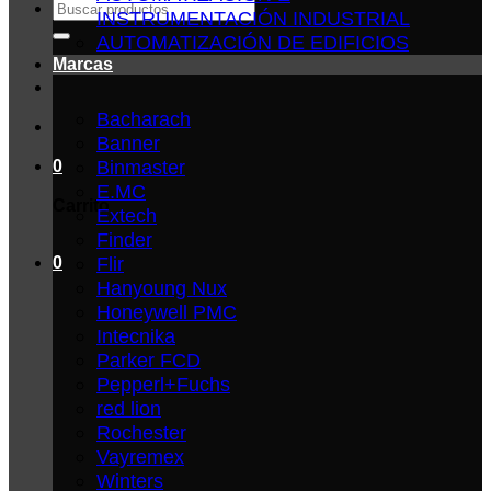
Buscar
INSTRUMENTACIÓN INDUSTRIAL
por:
AUTOMATIZACIÓN DE EDIFICIOS
Marcas
Bacharach
Banner
Binmaster
0
E.MC
Carrito
Extech
Finder
Flir
0
Hanyoung Nux
Honeywell PMC
Intecnika
Parker FCD
Pepperl+Fuchs
red lion
Rochester
Vayremex
Winters