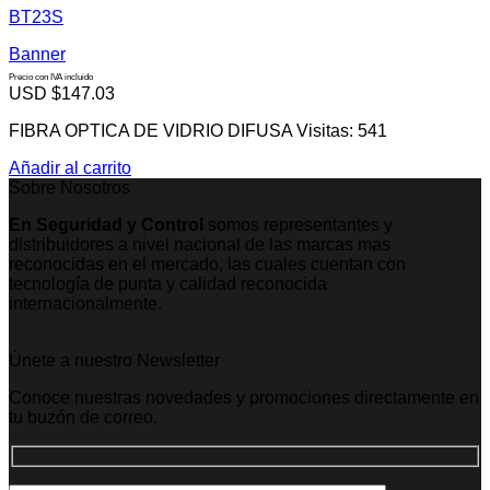
BT23S
Banner
Precio con IVA incluido
USD $
147.03
FIBRA OPTICA DE VIDRIO DIFUSA Visitas: 541
Añadir al carrito
Sobre Nosotros
En Seguridad y Control
somos representantes y
distribuidores a nivel nacional de las marcas mas
reconocidas en el mercado, las cuales cuentan con
tecnología de punta y calidad reconocida
internacionalmente.
Únete a nuestro Newsletter
Conoce nuestras novedades y promociones directamente en
tu buzón de correo.