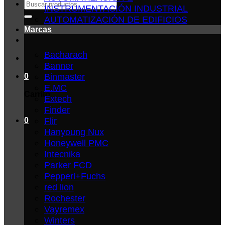
Buscar
INSTRUMENTACIÓN INDUSTRIAL
por:
AUTOMATIZACIÓN DE EDIFICIOS
Marcas
Bacharach
Banner
Binmaster
0
E.MC
Carrito
Extech
Finder
Flir
0
Hanyoung Nux
Honeywell PMC
Intecnika
Parker FCD
Pepperl+Fuchs
red lion
Rochester
Vayremex
Winters