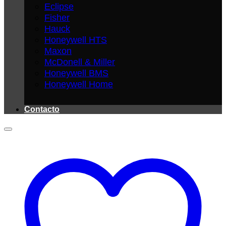
Eclipse
Fisher
Hauck
Honeywell HTS
Maxon
McDonell & Miller
Honeywell BMS
Honeywell Home
Contacto