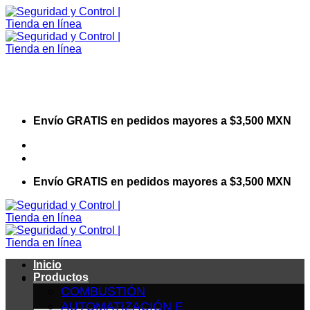
Saltar
al
contenido
Envío GRATIS en pedidos mayores a $3,500 MXN
Visita nuestro sitio web corporativo
Envío GRATIS en pedidos mayores a $3,500 MXN
Inicio
Productos
COMBUSTIÓN
AUTOMATIZACIÓN E