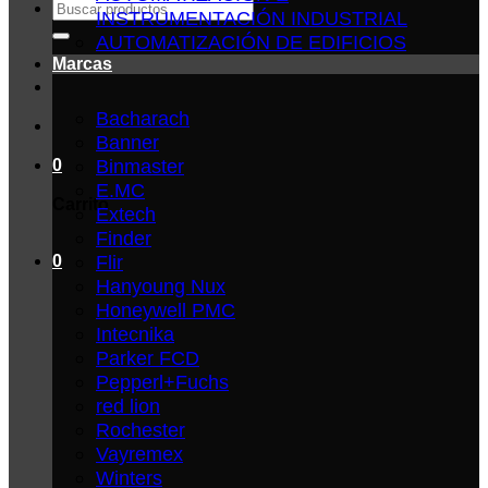
Buscar
INSTRUMENTACIÓN INDUSTRIAL
por:
AUTOMATIZACIÓN DE EDIFICIOS
Marcas
Bacharach
Banner
Binmaster
0
E.MC
Carrito
Extech
Finder
Flir
0
Hanyoung Nux
Honeywell PMC
Intecnika
Parker FCD
Pepperl+Fuchs
red lion
Rochester
Vayremex
Winters