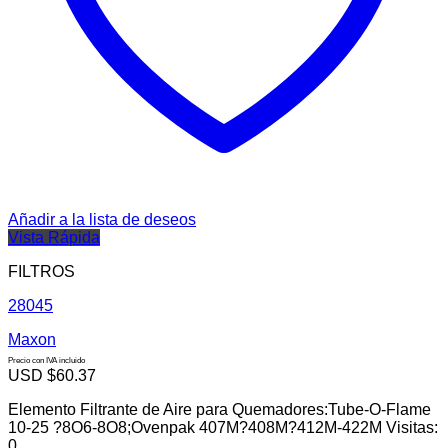
Añadir a la lista de deseos
Vista Rápida
FILTROS
28045
Maxon
Precio con IVA incluido
USD $
60.37
Elemento Filtrante de Aire para Quemadores:Tube-O-Flame
10-25 ?8O6-8O8;Ovenpak 407M?408M?412M-422M Visitas:
0