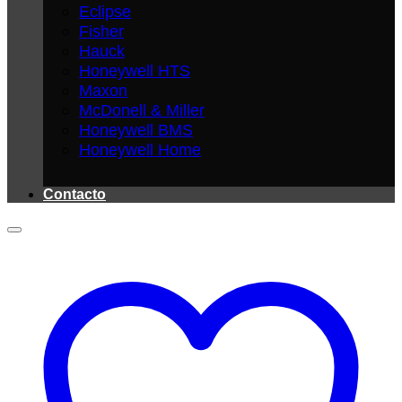
Eclipse
Fisher
Hauck
Honeywell HTS
Maxon
McDonell & Miller
Honeywell BMS
Honeywell Home
Contacto