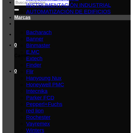
Buscar
INSTRUMENTACIÓN INDUSTRIAL
por:
AUTOMATIZACIÓN DE EDIFICIOS
Marcas
Bacharach
Banner
Binmaster
0
E.MC
Carrito
Extech
Finder
Flir
0
Hanyoung Nux
Honeywell PMC
Intecnika
Parker FCD
Pepperl+Fuchs
red lion
Rochester
Vayremex
Winters