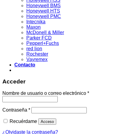
Honeywell HSS
Honeywell BMS
Honeywell HTS
Honeywell PMC
Intecnika
Maxon
McDonell & Miller
Parker FCD
Pepperl+Fuchs
red lion
Rochester
Vayremex
Contacto
Acceder
Acceder
Nombre de usuario o correo electrónico
*
Contraseña
*
Recuérdame
Acceso
¿Olvidaste la contraseña?