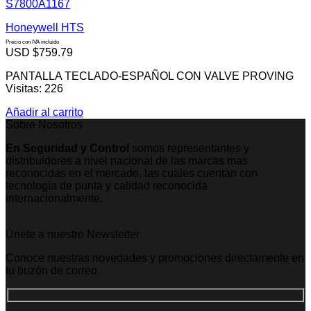
S7800A1167
Honeywell HTS
Precio con IVA incluido
USD $
759.79
PANTALLA TECLADO-ESPAÑOL CON VALVE PROVING
Visitas: 226
Añadir al carrito
Sobre Nosotros
En Seguridad y Control
somos representantes y
distribuidores a nivel nacional de las marcas mas
reconocidas en el mercado, las cuales cuentan con
tecnología de punta y calidad reconocida
internacionalmente.
Únete a nuestro Newsletter
Conoce nuestras novedades y promociones directamente en
tu buzón de correo.