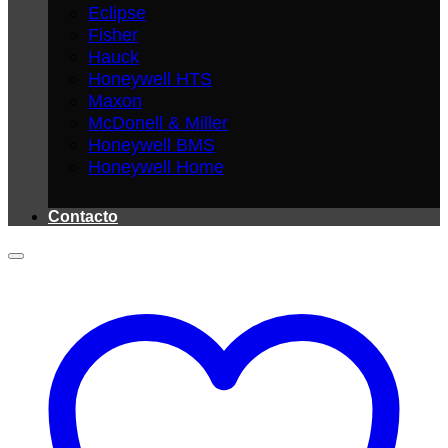
Eclipse
Fisher
Hauck
Honeywell HTS
Maxon
McDonell & Miller
Honeywell BMS
Honeywell Home
Contacto