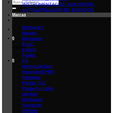
Buscar
INSTRUMENTACIÓN INDUSTRIAL
por:
AUTOMATIZACIÓN DE EDIFICIOS
Marcas
Bacharach
Banner
Binmaster
0
E.MC
Carrito
Extech
Finder
Flir
0
Hanyoung Nux
Honeywell PMC
Intecnika
Parker FCD
Pepperl+Fuchs
red lion
Rochester
Vayremex
Winters