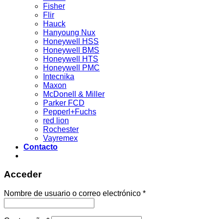
Fisher
Flir
Hauck
Hanyoung Nux
Honeywell HSS
Honeywell BMS
Honeywell HTS
Honeywell PMC
Intecnika
Maxon
McDonell & Miller
Parker FCD
Pepperl+Fuchs
red lion
Rochester
Vayremex
Contacto
Acceder
Acceder
Nombre de usuario o correo electrónico
*