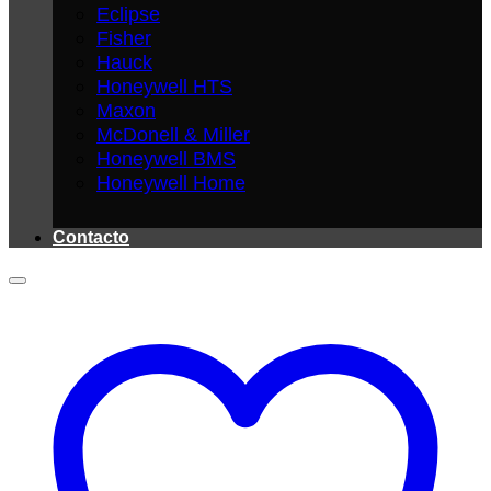
Eclipse
Fisher
Hauck
Honeywell HTS
Maxon
McDonell & Miller
Honeywell BMS
Honeywell Home
Contacto