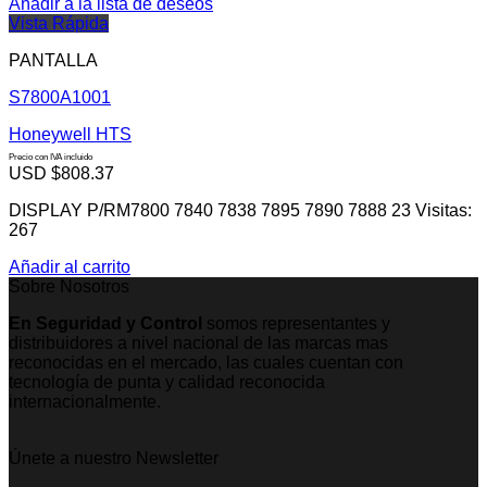
Añadir a la lista de deseos
Vista Rápida
PANTALLA
S7800A1001
Honeywell HTS
Precio con IVA incluido
USD $
808.37
DISPLAY P/RM7800 7840 7838 7895 7890 7888 23 Visitas:
267
Añadir al carrito
Sobre Nosotros
En Seguridad y Control
somos representantes y
distribuidores a nivel nacional de las marcas mas
reconocidas en el mercado, las cuales cuentan con
tecnología de punta y calidad reconocida
internacionalmente.
Únete a nuestro Newsletter