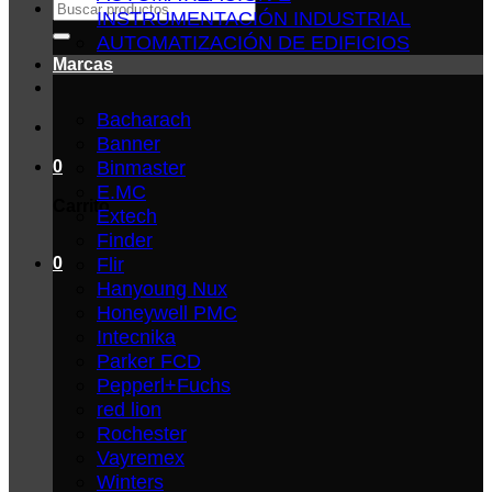
Buscar
INSTRUMENTACIÓN INDUSTRIAL
por:
AUTOMATIZACIÓN DE EDIFICIOS
Marcas
Bacharach
Banner
Binmaster
0
E.MC
Carrito
Extech
Finder
Flir
0
Hanyoung Nux
Honeywell PMC
Intecnika
Parker FCD
Pepperl+Fuchs
red lion
Rochester
Vayremex
Winters