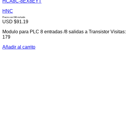
HCA8C-8EX8EYT
HNC
Precio con IVA incluido
USD $
91.19
Modulo para PLC 8 entradas /8 salidas a Transistor Visitas:
179
Añadir al carrito