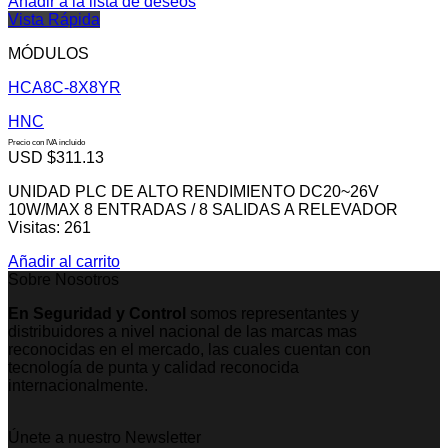
Añadir a la lista de deseos
Vista Rápida
MÓDULOS
HCA8C-8X8YR
HNC
Precio con IVA incluido
USD $
311.13
UNIDAD PLC DE ALTO RENDIMIENTO DC20~26V
10W/MAX 8 ENTRADAS / 8 SALIDAS A RELEVADOR
Visitas: 261
Añadir al carrito
Sobre Nosotros
En Seguridad y Control
somos representantes y
distribuidores a nivel nacional de las marcas mas
reconocidas en el mercado, las cuales cuentan con
tecnología de punta y calidad reconocida
internacionalmente.
Únete a nuestro Newsletter