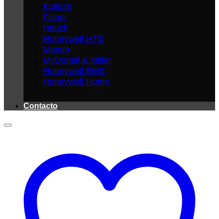
Eclipse
Fisher
Hauck
Honeywell HTS
Maxon
McDonell & Miller
Honeywell BMS
Honeywell Home
Contacto