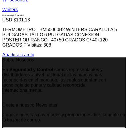
Winters
Precio con IVA incluido
USD $
101.13
TERMOMETRO TBM50060B2 WINTERS CARATULA 5
PULGADAS TALLO 6 PULGADAS CONEXION
POSTERIOR RANGO +40+50 GRADOS C/-40+120
GRADOS F Visitas: 308
Añadir al carrito
Sobre Nosotros
En Seguridad y Control
somos representantes y
distribuidores a nivel nacional de las marcas mas
reconocidas en el mercado, las cuales cuentan con
tecnología de punta y calidad reconocida
internacionalmente.
Únete a nuestro Newsletter
Conoce nuestras novedades y promociones directamente en
tu buzón de correo.