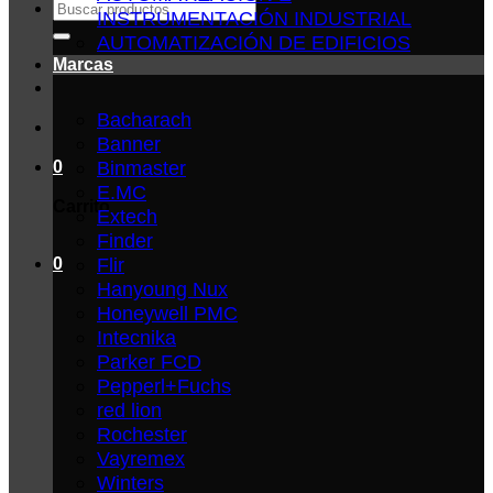
Buscar
INSTRUMENTACIÓN INDUSTRIAL
por:
AUTOMATIZACIÓN DE EDIFICIOS
Marcas
Bacharach
Banner
Binmaster
0
E.MC
Carrito
Extech
Finder
Flir
0
Hanyoung Nux
Honeywell PMC
Intecnika
Parker FCD
Pepperl+Fuchs
red lion
Rochester
Vayremex
Winters