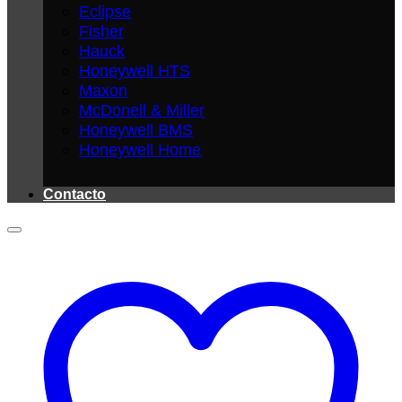
Eclipse
Fisher
Hauck
Honeywell HTS
Maxon
McDonell & Miller
Honeywell BMS
Honeywell Home
Contacto