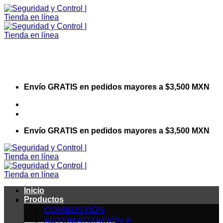
Saltar
al
contenido
Envío GRATIS en pedidos mayores a $3,500 MXN
Visita nuestro sitio web corporativo
Envío GRATIS en pedidos mayores a $3,500 MXN
Inicio
Productos
COMBUSTIÓN
AUTOMATIZACIÓN E