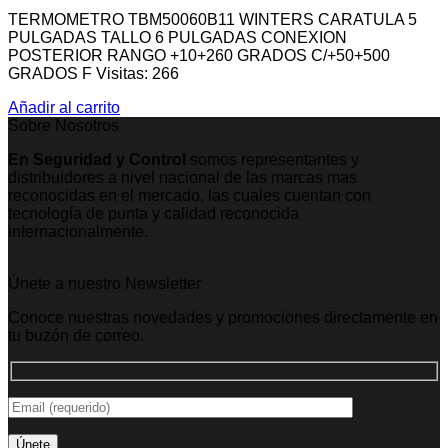
TERMOMETRO TBM50060B11 WINTERS CARATULA 5
PULGADAS TALLO 6 PULGADAS CONEXION
POSTERIOR RANGO +10+260 GRADOS C/+50+500
GRADOS F Visitas: 266
Añadir al carrito
Sobre Nosotros
En Seguridad y Control
somos representantes y
distribuidores a nivel nacional de las marcas mas
reconocidas en el mercado, las cuales cuentan con
tecnología de punta y calidad reconocida
internacionalmente.
Únete a nuestro Newsletter
Conoce nuestras novedades y promociones directamente en
tu buzón de correo.