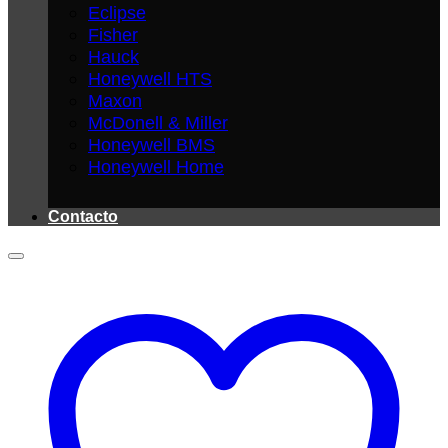
Eclipse
Fisher
Hauck
Honeywell HTS
Maxon
McDonell & Miller
Honeywell BMS
Honeywell Home
Contacto