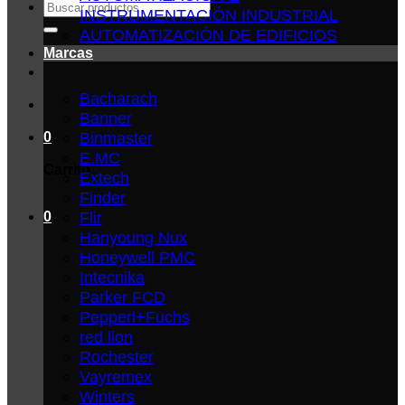
Buscar
INSTRUMENTACIÓN INDUSTRIAL
por:
AUTOMATIZACIÓN DE EDIFICIOS
Marcas
Bacharach
Banner
Binmaster
0
E.MC
Carrito
Extech
Finder
Flir
0
Hanyoung Nux
Honeywell PMC
Intecnika
Parker FCD
Pepperl+Fuchs
red lion
Rochester
Vayremex
Winters