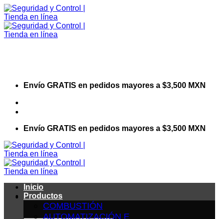
Saltar
al
contenido
Envío GRATIS en pedidos mayores a $3,500 MXN
Visita nuestro sitio web corporativo
Envío GRATIS en pedidos mayores a $3,500 MXN
Inicio
Productos
COMBUSTIÓN
AUTOMATIZACIÓN E