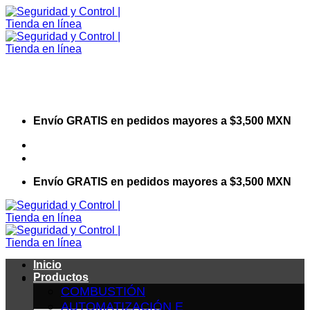
Saltar
al
contenido
Envío GRATIS en pedidos mayores a $3,500 MXN
Visita nuestro sitio web corporativo
Envío GRATIS en pedidos mayores a $3,500 MXN
Inicio
Productos
COMBUSTIÓN
AUTOMATIZACIÓN E