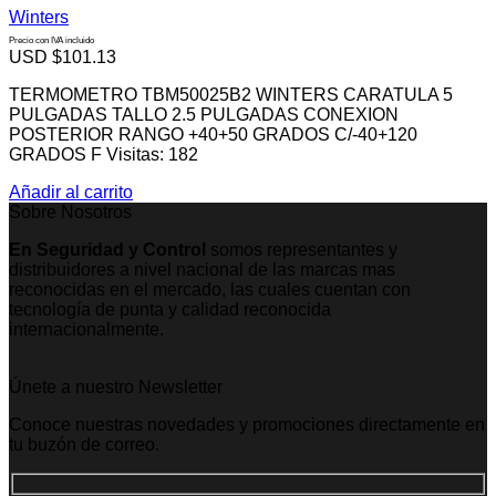
Winters
Precio con IVA incluido
USD $
101.13
TERMOMETRO TBM50025B2 WINTERS CARATULA 5
PULGADAS TALLO 2.5 PULGADAS CONEXION
POSTERIOR RANGO +40+50 GRADOS C/-40+120
GRADOS F Visitas: 182
Añadir al carrito
Sobre Nosotros
En Seguridad y Control
somos representantes y
distribuidores a nivel nacional de las marcas mas
reconocidas en el mercado, las cuales cuentan con
tecnología de punta y calidad reconocida
internacionalmente.
Únete a nuestro Newsletter
Conoce nuestras novedades y promociones directamente en
tu buzón de correo.