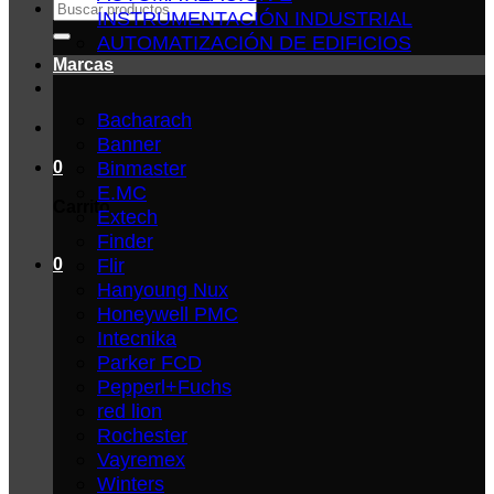
Buscar
INSTRUMENTACIÓN INDUSTRIAL
por:
AUTOMATIZACIÓN DE EDIFICIOS
Marcas
Bacharach
Banner
Binmaster
0
E.MC
Carrito
Extech
Finder
Flir
0
Hanyoung Nux
Honeywell PMC
Intecnika
Parker FCD
Pepperl+Fuchs
red lion
Rochester
Vayremex
Winters