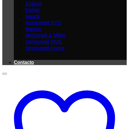
Eclipse
Fisher
Hauck
Honeywell HTS
Maxon
McDonell & Miller
Honeywell BMS
Honeywell Home
Contacto