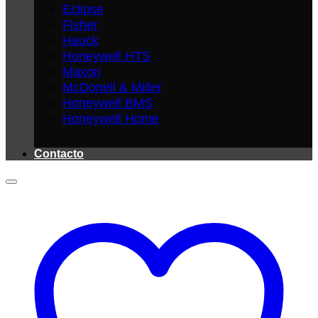
Eclipse
Fisher
Hauck
Honeywell HTS
Maxon
McDonell & Miller
Honeywell BMS
Honeywell Home
Contacto