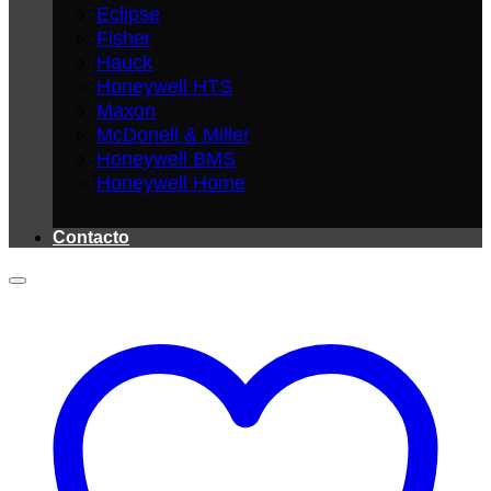
Eclipse
Fisher
Hauck
Honeywell HTS
Maxon
McDonell & Miller
Honeywell BMS
Honeywell Home
Contacto