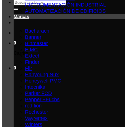
Buscar
INSTRUMENTACIÓN INDUSTRIAL
por:
AUTOMATIZACIÓN DE EDIFICIOS
Marcas
Bacharach
Banner
Binmaster
0
E.MC
Carrito
Extech
Finder
Flir
0
Hanyoung Nux
Honeywell PMC
Intecnika
Parker FCD
Pepperl+Fuchs
red lion
Rochester
Vayremex
Winters