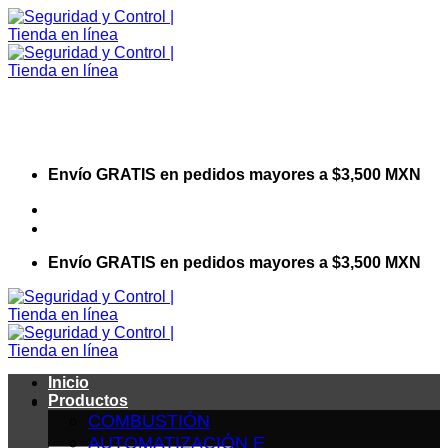
Saltar
al
contenido
Envío GRATIS en pedidos mayores a $3,500 MXN
Visita nuestro sitio web corporativo
Envío GRATIS en pedidos mayores a $3,500 MXN
Inicio
Productos
COMBUSTIÓN
AUTOMATIZACIÓN E