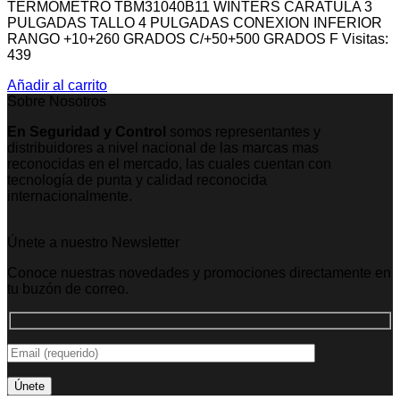
TERMOMETRO TBM31040B11 WINTERS CARATULA 3
PULGADAS TALLO 4 PULGADAS CONEXION INFERIOR
RANGO +10+260 GRADOS C/+50+500 GRADOS F Visitas:
439
Añadir al carrito
Sobre Nosotros
En Seguridad y Control
somos representantes y
distribuidores a nivel nacional de las marcas mas
reconocidas en el mercado, las cuales cuentan con
tecnología de punta y calidad reconocida
internacionalmente.
Únete a nuestro Newsletter
Conoce nuestras novedades y promociones directamente en
tu buzón de correo.